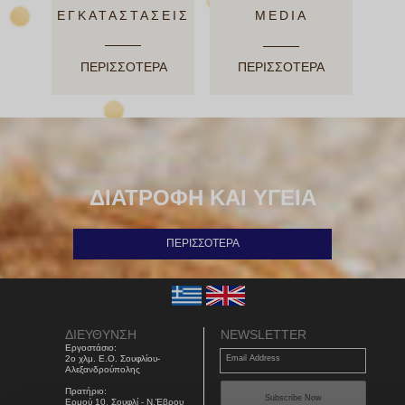
ΕΓΚΑΤΑΣΤΑΣΕΙΣ
MEDIA
ΠΕΡΙΣΣΟΤΕΡΑ
ΠΕΡΙΣΣΟΤΕΡΑ
ΔΙΑΤΡΟΦΗ ΚΑΙ ΥΓΕΙΑ
ΠΕΡΙΣΣΟΤΕΡΑ
ΔΙΕΥΘΥΝΣΗ
NEWSLETTER
Εργοστάσιο:
2ο χλμ. Ε.Ο. Σουφλίου-
Email Address
Αλεξανδρούπολης
Πρατήριο:
Subscribe Now
Ερμού 10, Σουφλί - Ν.Έβρου